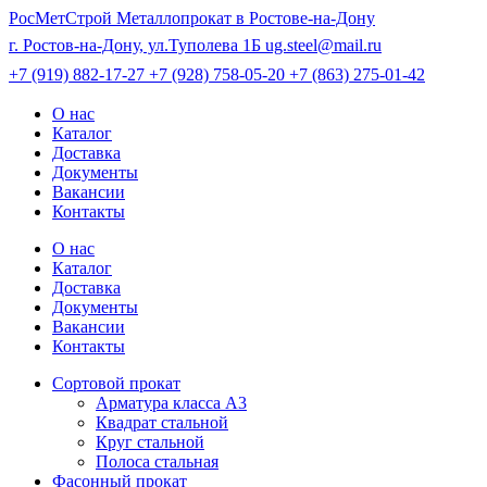
РосМетСтрой
Металлопрокат в Ростове-на-Дону
г. Ростов-на-Дону, ул.Туполева 1Б
ug.steel@mail.ru
+7 (919) 882-17-27
+7 (928) 758-05-20
+7 (863) 275-01-42
О нас
Каталог
Доставка
Документы
Вакансии
Контакты
О нас
Каталог
Доставка
Документы
Вакансии
Контакты
Сортовой прокат
Арматура класса А3
Квадрат стальной
Круг стальной
Полоса стальная
Фасонный прокат