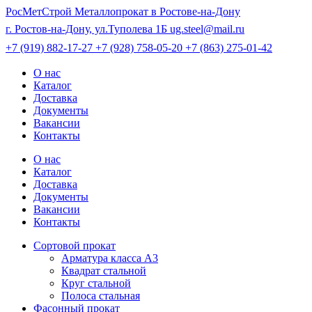
РосМетСтрой
Металлопрокат в Ростове-на-Дону
г. Ростов-на-Дону, ул.Туполева 1Б
ug.steel@mail.ru
+7 (919) 882-17-27
+7 (928) 758-05-20
+7 (863) 275-01-42
О нас
Каталог
Доставка
Документы
Вакансии
Контакты
О нас
Каталог
Доставка
Документы
Вакансии
Контакты
Сортовой прокат
Арматура класса А3
Квадрат стальной
Круг стальной
Полоса стальная
Фасонный прокат